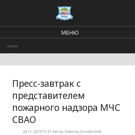
МЕНЮ
Региональные новости
Происшествия
В стране и мире
Пресс-завтрак с
Городские события
представителем
пожарного надзора МЧС
СВАО
28.11.2019 15:31 Автор: katerina_bondarchuk