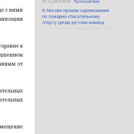
01.12.2019 00:31
Происшествия
де с ними
В Москве прошли соревнования
по пожарно-спасательному
анизации
спорту среди детских команд
горание в
удшением
занным от
ательных
ательных
омещение