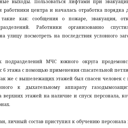
ьные выходы. Пользоваться лифтами при эвакуаци
и работники центра и началась отработка порядка 
 такие как: сообщения о пожаре, эвакуация, от
разделений. Работники организованно спусти
 улицу посмотреть на последствия условного заго
ых подразделений МЧС южного округа продемонс
 с 6 этажа с помощью применения спасательной петл
Так же с вышележащих этажей был спасен человек 
ченного к дыхательному аппарату газодымозащи
а верхних этажей на наличие и спуск персонала, к
онах.
н, личный состав приступил к обучению персонала 