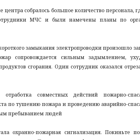
 центра собралось большое количество персонала, г
сотрудники МЧС и были намечены планы по орг
 короткого замыкания электропроводки произошло за
ожар сопровождается сильным задымлением, ух
продуктов сгорания. Один сотрудник оказался отре
 отработка совместных действий пожарно-спас
та по тушению пожара и проведению аварийно-спас
овым пребыванием людей
тала охранно-пожарная сигнализация. Покиньте п