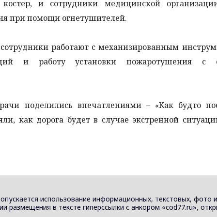
 костер, и сотрудники медицинской организаци
ния при помощи огнетушителей.
к сотрудники работают с механизированным инстру
кций и работу установки пожаротушения с с
рачи поделились впечатлениями – «Как будто по
яли, как дорога будет в случае экстренной ситуац
Допускается использование информационных, текстовых, фото 
вии размещения в тексте гиперссылки с анкором «cod77.ru», отк