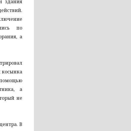
и здания
действий.
ключение
лись по
рания, а
трировал
и косынка
с помощью
тника, а
оторый не
центра. В