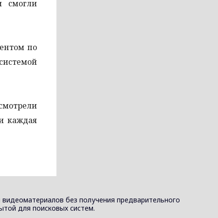
и смогли
ментом по
истемой
смотрели
ии каждая
и видеоматериалов без получения предварительного
рытой для поисковых систем.